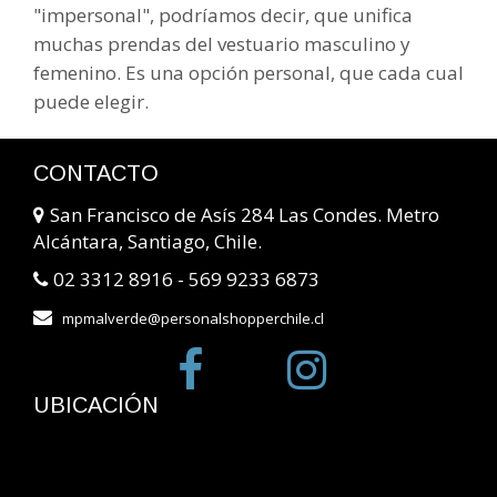
"impersonal", podríamos decir, que unifica
muchas prendas del vestuario masculino y
femenino. Es una opción personal, que cada cual
puede elegir.
CONTACTO
San Francisco de Asís 284 Las Condes. Metro
Alcántara, Santiago, Chile.
02 3312 8916 - 569 9233 6873
mpmalverde@personalshopperchile.cl
UBICACIÓN