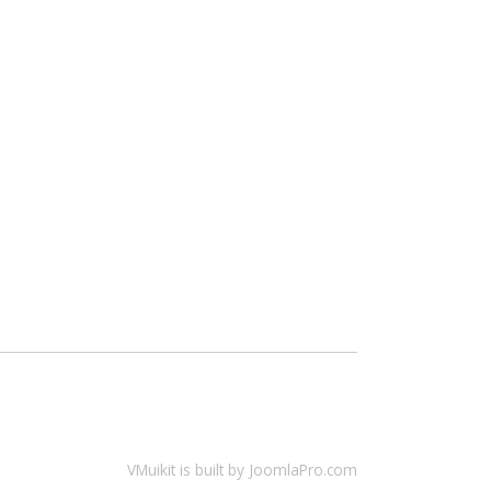
VMuikit
is built by
JoomlaPro.com